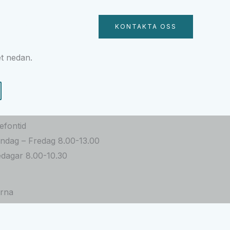
tningsmedel Optizon
KONTAKTA OSS
et nedan.
efontid
ndag – Fredag 8.00-13.00
edagar 8.00-10.30
rna