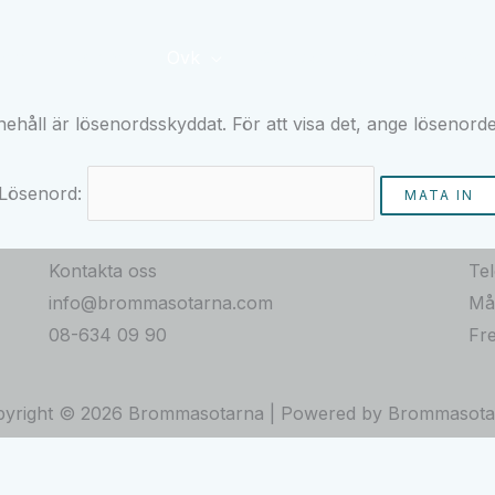
Hem
Tjänster
Ovk
Kontakt
Om oss
Avso
nehåll är lösenordsskyddat. För att visa det, ange lösenord
Lösenord:
Kontakta oss
Tel
info@brommasotarna.com
Må
08-634 09 90
Fr
pyright © 2026 Brommasotarna | Powered by Brommasota