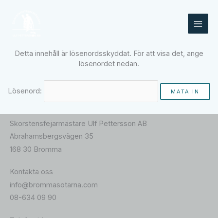
Hoppa
till
innehåll
Detta innehåll är lösenordsskyddat. För att visa det, ange
lösenordet nedan.
Lösenord:
Skorstensfejarmästare Ulf Pettersson AB
Abrahamsbergsvägen 35
168 30 Bromma
Kontakta oss
info@brommasotarna.com
08-634 09 90