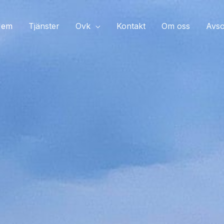
Hem
Tjänster
Ovk
Kontakt
Om oss
Avso