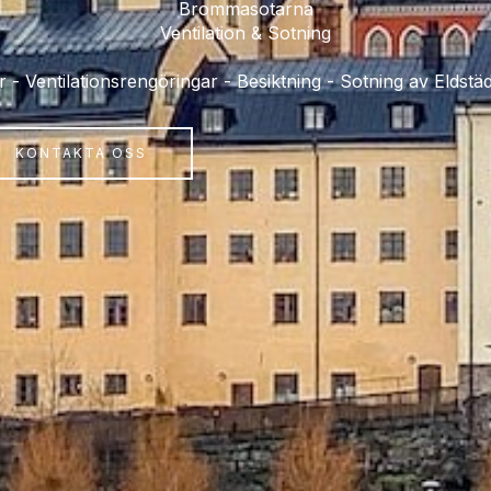
Brommasotarna
Ventilation & Sotning
 - Ventilationsrengöringar - Besiktning - Sotning av Eldst
KONTAKTA OSS